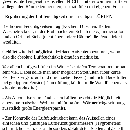
gewünschte Temperatur einstellen. NICHT mit der warmen Luft der
anliegenden Räume temperieren; separat lüften mit eigenem Fenster
- Regulierung der Luftfeuchtigkeit durch richtiges LÜFTEN
Bei hohem Feuchtigkeitseintrag (Kochen, Duschen, Baden,
Wäschetrocknen, in der Früh nach dem Schlafen etc.) immer sofort
und an Ort und Stelle (nicht über andere Räume) die Feuchtigkeit
weglüften.
Gelüftet wird bei möglichst niedrigen Außentemperaturen, wenn
also die absolute Luftfeuchtigkeit draußen niedrig ist.
Vor allem häufiges Lüften im Winter bei tiefen Temperaturen bringt
sehr viel. Dabei sollte man aber möglichst Stoßlüften (über kurze
Zeit Fenster ganz auf und durchziehen lassen) und nicht Dauerlüften
bei gekipptem Fenster (Dauerlüftung kühlt nur die Wandflächen aus
- kontraproduktiv!).
- Als Alternative zum händischen Lüften besteht die Möglichkeit
einer automatischen Wohnraumlüftung (mit Wärmerückgewinnung
zusätzlich große Energieersparnis).
- Zur Kontrolle der Luftfeuchtigkeit kann das Aufstellen eines
einfachen und günstigen Luftfeuchtigkeitsmessers (Hygrometers)
sehr nützlich sein, der an besonders gefährdeten Stellen aufgestellt